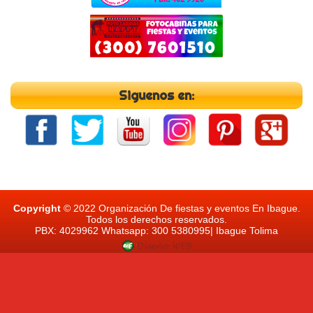
Siguenos en:
Copyright
© 2022 Organización De fiestas y eventos En Ibague.
Todos los derechos reservados.
PBX: 4029962 Whatsapp: 300 5380995| Ibague Tolima