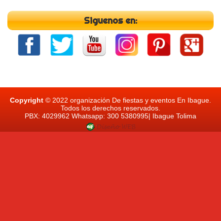
Siguenos en:
Copyright
© 2022 organización De fiestas y eventos En Ibague.
Todos los derechos reservados.
PBX: 4029962 Whatsapp: 300 5380995| Ibague Tolima